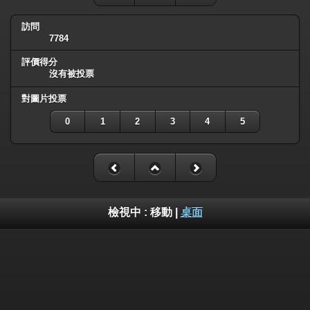
訪問
7784
評價得分
沒有被投票
對圖片投票
0
1
2
3
4
5
檢視中 :
移動
|
桌面