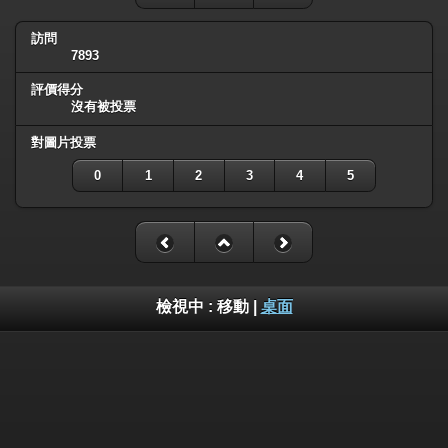
訪問
7893
評價得分
沒有被投票
對圖片投票
0
1
2
3
4
5
檢視中 :
移動
|
桌面