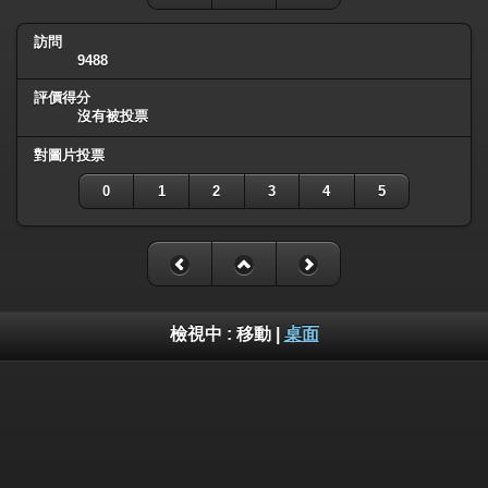
訪問
9488
評價得分
沒有被投票
對圖片投票
0
1
2
3
4
5
檢視中 :
移動
|
桌面