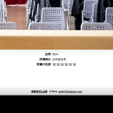
訪問
9624
評價得分
沒有被投票
對圖片投票
華藏淨宗弘化網
E-MAIL:
amtb@hwadzan.com