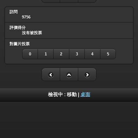
訪問
9756
評價得分
沒有被投票
對圖片投票
0
1
2
3
4
5
檢視中 :
移動
|
桌面