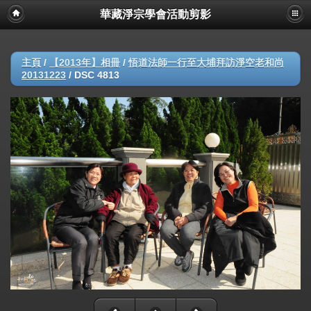
華藏淨宗學會活動剪影
主頁
/
【2013年】相冊
/
悟道法師一行至大埔拜訪淨空老和尚
20131223
/
DSC 4813