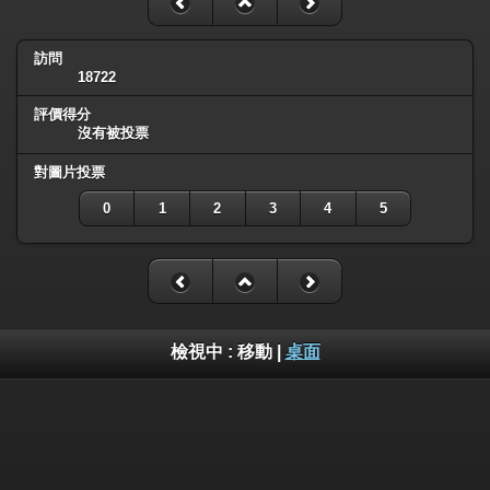
訪問
18722
評價得分
沒有被投票
對圖片投票
0
1
2
3
4
5
檢視中 :
移動
|
桌面