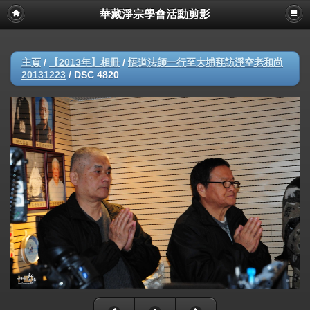
華藏淨宗學會活動剪影
主頁
/
【2013年】相冊
/
悟道法師一行至大埔拜訪淨空老和尚
20131223
/
DSC 4820