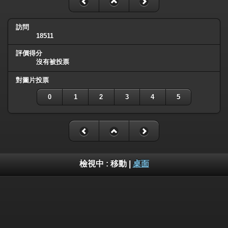
訪問
18511
評價得分
沒有被投票
對圖片投票
0
1
2
3
4
5
檢視中 :
移動
|
桌面