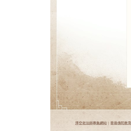
淨空老法師專集網站
∣
香港佛陀教