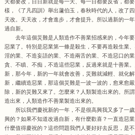
天都要改，日日新就是每一天、每一日都要反省，都要
樣，《了凡四訓》舉出蘧伯玉，春秋時代的人，改了四
天改。天天改，才會進步，才會提升。所以過新的一年
過自新。
去年這個災難是人類造作不善業招感來的，今年要
惡業了。特別是惡業第一條是殺生，不要再造殺生業、
淫的業、不造妄語的業、不造兩舌的業、不造惡口的業
貪、不瞋、不痴，不造這些惡業，反過來就是十善業。
新，那今年，新的一年就會改善，災難就減輕、就化解
新，繼續造惡業，那這個災難是一波一波的，愈來愈嚴
除，新的災難又來了。怎麼來？人類製造出來的。所謂
造出來，人類造作不善業製造出來的。
所以我們慶祝新的一年，不是很高興我又多了一歲
興的？如果不知道改過自新，有什麼歡喜？一直造惡業
什麼值得慶祝的？這些問題我們人要好好去反思，是不