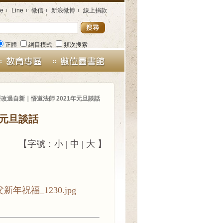
e
Line
微信
新浪微博
線上捐款
正體
綱目模式
頻次搜索
改過自新｜悟道法師 2021年元旦談話
年元旦談話
【字號：
小
|
中
|
大
】