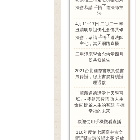
上
下
法會恭請
悟
道法師主
法
4月11~17日 二〇二一 辛
丑清明祭祖佛七念佛共修
上
下
法會，恭請
悟
道法師
主七，當天網路直播
三重淨宗學會念佛堂四月
份共修通告
2021台北國際書展實體書
展停辦，線上書展持續辦
理通啟
「華藏道德講堂七天學習
班」- 學祖宗智慧 改人生
命運 開啟人生的智慧 掌握
幸福的未來
歡迎使用手機觀看直播
110年度第七屆高中古文
背誦暨古詩吟唱比賽 通啟