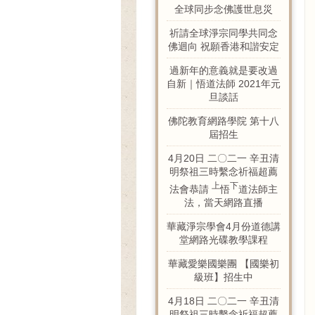
全球同步念佛護世息災
祈請全球淨宗同學共同念
佛迴向 祝願香港和諧安定
過新年的意義就是要改過
自新｜悟道法師 2021年元
旦談話
佛陀教育網路學院 第十八
屆招生
4月20日 二〇二一 辛丑清
明祭祖三時繫念祈福超薦
上
下
法會恭請
悟
道法師主
法，當天網路直播
華藏淨宗學會4月份道德講
堂網路光碟教學課程
華藏愛樂國樂團 【國樂初
級班】招生中
4月18日 二〇二一 辛丑清
明祭祖三時繫念祈福超薦