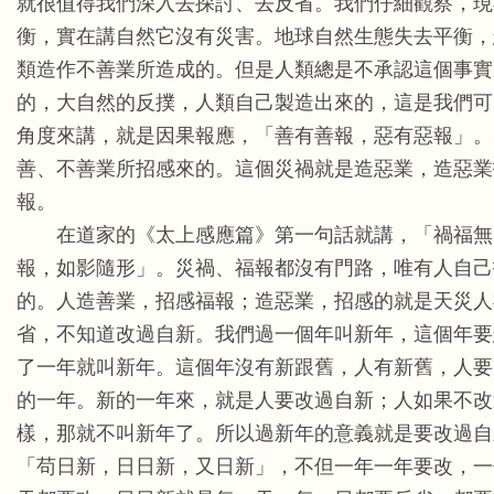
就很值得我們深入去探討、去反省。我們仔細觀察，現
衡，實在講自然它沒有災害。地球自然生態失去平衡，
類造作不善業所造成的。但是人類總是不承認這個事實
的，大自然的反撲，人類自己製造出來的，這是我們可
角度來講，就是因果報應，「善有善報，惡有惡報」。
善、不善業所招感來的。這個災禍就是造惡業，造惡業
報。
在道家的《太上感應篇》第一句話就講，「禍福無
報，如影隨形」。災禍、福報都沒有門路，唯有人自己
的。人造善業，招感福報；造惡業，招感的就是天災人
省，不知道改過自新。我們過一個年叫新年，這個年要
了一年就叫新年。這個年沒有新跟舊，人有新舊，人要
的一年。新的一年來，就是人要改過自新；人如果不改
樣，那就不叫新年了。所以過新年的意義就是要改過自
「苟日新，日日新，又日新」，不但一年一年要改，一