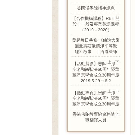
英國漢學院招生訊息
【合作機構課程】RBIT開
設：一般及專業英語課程
（2019－2020）
發起每日共修 《佛說大乘
無量壽莊嚴清淨平等覺
經》啟事 ｜悟道法師
上
下
【活動剪影】恩師
淨
空老和尚弘法60周年暨華
藏淨宗學會成立30周年慶
2019.5.29 ~ 6.2
上
下
【活動專頁】恩師
淨
空老和尚弘法60周年暨華
藏淨宗學會成立30周年慶
香港佛陀教育協會聘請全
職翻譯人員