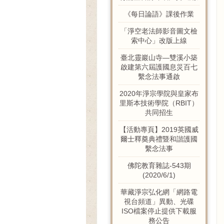
《每日論語》課後作業
「淨空老法師影音圖文檢
索中心」改版上線
臺北靈巖山寺—雙溪小築
啟建第六屆護國息災百七
繫念法事通啟
2020年淨宗學院與皇家布
里斯本技術學院（RBIT）
共同招生
【活動專頁】2019英國威
爾士釋奠典禮暨和諧護國
繫念法事
佛陀教育雜誌-543期
(2020/6/1)
華藏淨宗弘化網「網路電
視台頻道」異動、光碟
ISO檔案停止提供下載服
務公告