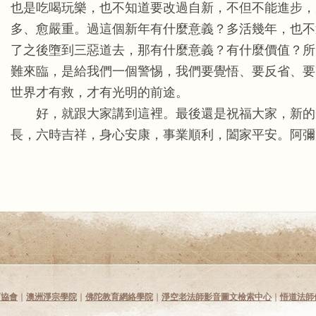
也是吃喝玩樂，也不知道要改過自新，不但不能進步，
多、愈嚴重。過這個新年有什麼意義？多活幾年，也不
了之後墮到三惡道去，那有什麼意義？有什麼價值？所
難來臨，是給我們一個警惕，我們要覺悟、要反省、要
世界才有救，才有光明的前途。
好，就跟大家講到這裡。最後還是祝福大家，新的
長，六時吉祥，身心安康，事業順利，闔家平安。
育協會
∣
澳洲淨宗學院
∣
佛陀教育網絡學院
∣
淨空老法師影音圖文檢索中心
∣
悟道法師