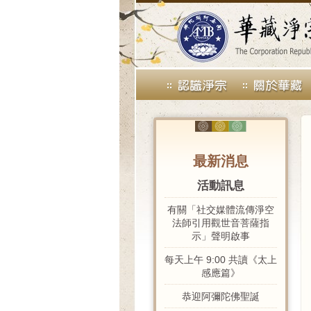
最新消息
活動訊息
有關「社交媒體流傳淨空
法師引用觀世音菩薩指
示」聲明啟事
每天上午 9:00 共讀《太上
感應篇》
恭迎阿彌陀佛聖誕