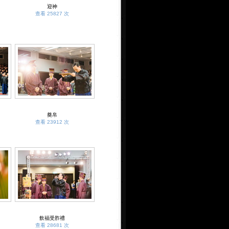
迎神
查看 25827 次
奠帛
查看 23912 次
飲福受胙禮
查看 28681 次