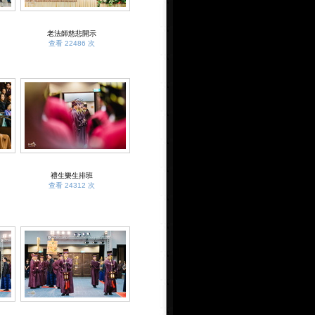
老法師慈悲開示
查看 22486 次
禮生樂生排班
查看 24312 次