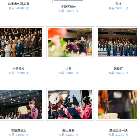
執事者各司其事
迎神
主祭官就位
查看 24504 次
查看 26308 次
查看 28276 次
全體肅立
上香
陪祭官
查看 26208 次
查看 25809 次
查看 24407 次
恭讀祭祖文
樂生奏樂
祭祖現場一隅
查看 24641 次
查看 23212 次
查看 21149 次