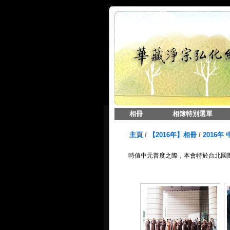
相冊
相簿特別選單
主頁
/
【2016年】相冊
/
2016年 
時值中元普度之際，本會特於台北國