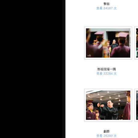
擊鼓
查看 24187 次
祭祖現場一隅
查看 22284 次
獻爵
查看 26200 次