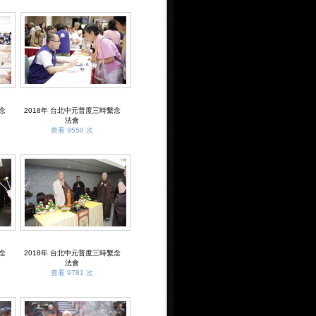
念
2018年 台北中元普度三時繫念
法會
查看 9550 次
念
2018年 台北中元普度三時繫念
法會
查看 9781 次