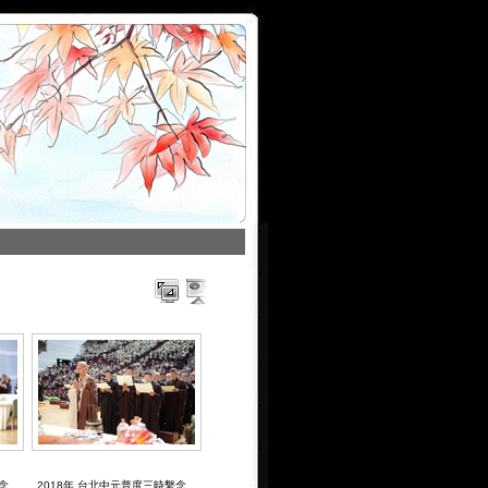
念
2018年 台北中元普度三時繫念