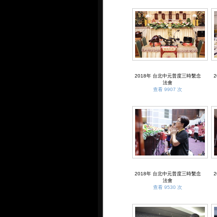
2018年 台北中元普度三時繫念
法會
查看 9907 次
2018年 台北中元普度三時繫念
法會
查看 9530 次