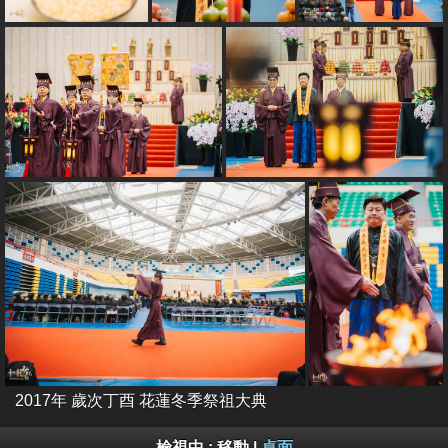
2017年 歲次丁酉 花蓮冬季祭祖大典
檢視中 :
移動
|
桌面