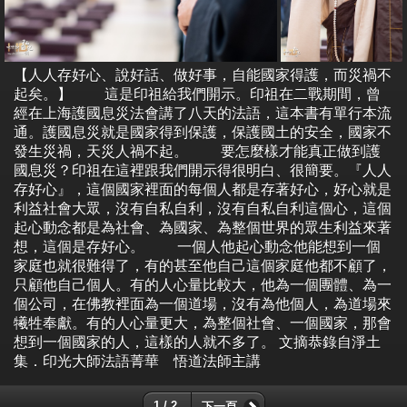
【人人存好心、說好話、做好事，自能國家得護，而災禍不
起矣。】 這是印祖給我們開示。印祖在二戰期間，曾
經在上海護國息災法會講了八天的法語，這本書有單行本流
通。護國息災就是國家得到保護，保護國土的安全，國家不
發生災禍，天災人禍不起。 要怎麼樣才能真正做到護
國息災？印祖在這裡跟我們開示得很明白、很簡要。『人人
存好心』，這個國家裡面的每個人都是存著好心，好心就是
利益社會大眾，沒有自私自利，沒有自私自利這個心，這個
起心動念都是為社會、為國家、為整個世界的眾生利益來著
想，這個是存好心。 一個人他起心動念他能想到一個
家庭也就很難得了，有的甚至他自己這個家庭他都不顧了，
只顧他自己個人。有的人心量比較大，他為一個團體、為一
個公司，在佛教裡面為一個道場，沒有為他個人，為道場來
犧牲奉獻。有的人心量更大，為整個社會、一個國家，那會
想到一個國家的人，這樣的人就不多了。 文摘恭錄自淨土
集．印光大師法語菁華 悟道法師主講
1 / 2