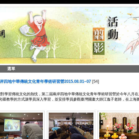
選單
四地中華傳統文化青年學術研習營2015.08.01~07
54
們對學習傳統文化的熱忱，第二屆兩岸四地中華傳統文化青年學術研習營於今年八月在
光碟教學的方式讓學員深入學習，並安排學員參觀臺灣國畫大師江逸子老師，在上海