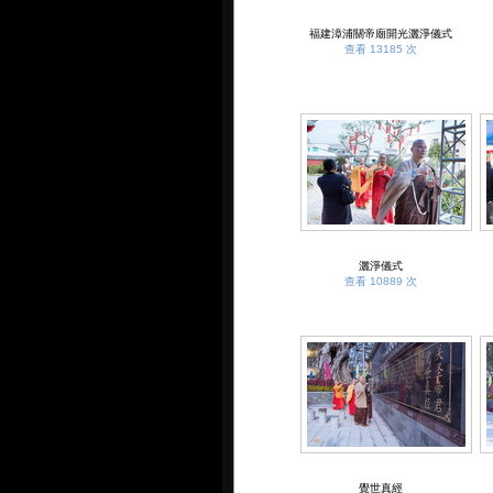
福建漳浦關帝廟開光灑淨儀式
查看 13185 次
灑淨儀式
查看 10889 次
覺世真經