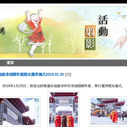
選單
 福建漳浦關帝廟開光灑淨儀式2018.01.20
15
2018年1月20日，悟道法師應邀於福建漳州市漳浦縣關帝廟，舉行灑淨開光儀式。