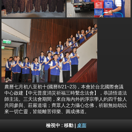
農曆七月初八至初十(國曆8/21~23)，本會於台北國際會議
中心啟建【中元普度消災祈福三時繫念法會】，恭請悟道法
師主法。三天法會期間，來自海內外的淨宗學人約四千餘人
共同參與、莊嚴道場；齊眾人之力攝心念佛，祈願無始劫以
來一切亡靈，皆能離苦得樂、圓成佛道。
檢視中 :
移動
|
桌面